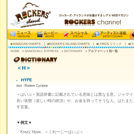
■JAMAICAN CHARTS
■ROCKER'S ISLAND CHARTS
■LYRICS-リリック
■L
HOME
DANCEHALL EXPRESS
DICTIONARY
アルファベット別一覧
＜H＞
HYPE
text : Rodem Cyclone
＜はいぷ＞英語辞書に記載されている意味とは異なる意。ジャマイ
良い状態（楽しい時の絶頂）や、お金を持ってそうな人。はたまた
す言葉。
▼例文▼
「Krazy Hype」＜くれーじーはいぷ＞