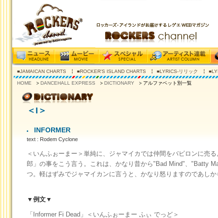
■JAMAICAN CHARTS
■ROCKER'S ISLAND CHARTS
■LYRICS-リリック
■L
HOME
DANCEHALL EXPRESS
DICTIONARY
アルファベット別一覧
＜I＞
INFORMER
text : Rodem Cyclone
＜いんふぉーまー＞単純に、ジャマイカでは仲間をバビロンに売る
郎」の事をこう言う。これは、かなり昔から"Bad Mind"、"Batty M
つ。軽はずみでジャマイカンに言うと、かなり怒りますのであしか
▼例文▼
「Informer Fi Dead」＜いんふぉーまー ふぃ でっど＞