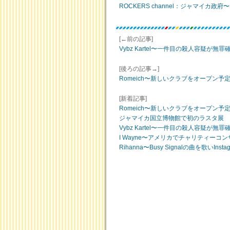
ROCKERS channel：ジャマイカ政
[←前の記事]
Vybz Kartel〜一件目の殺人容疑が無罪
[後ろの記事→]
Romeich〜新しいクラブをオープン予
[新着記事]
Romeich〜新しいクラブをオープン予
ジャマイカ国立博物館で初のラスタ展
Vybz Kartel〜一件目の殺人容疑が無罪
I Wayne〜アメリカでチャリティーコ
Rihanna〜Busy Signalの曲を歌いIns