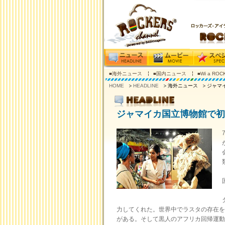
■海外ニュース
■国内ニュース
■Wi a RO
HOME
HEADLINE
海外ニュース
ジャマ
ジャマイカ国立博物館で初
力してくれた。世界中でラスタの存在を
がある。そして黒人のアフリカ回帰運動