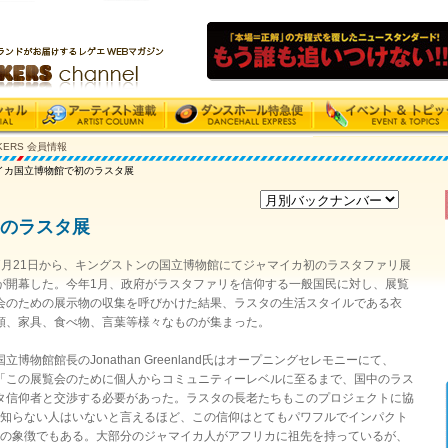
CKERS 会員情報
イカ国立博物館で初のラスタ展
のラスタ展
7月21日から、キングストンの国立博物館にてジャマイカ初のラスタファリ展
が開幕した。今年1月、政府がラスタファリを信仰する一般国民に対し、展覧
会のための展示物の収集を呼びかけた結果、ラスタの生活スタイルである衣
類、家具、食べ物、言葉等様々なものが集まった。
国立博物館館長のJonathan Greenland氏はオープニングセレモニーにて、
「この展覧会のために個人からコミュニティーレベルに至るまで、国中のラス
タ信仰者と交渉する必要があった。ラスタの長老たちもこのプロジェクトに協
知らない人はいないと言えるほど、この信仰はとてもパワフルでインパクト
の象徴でもある。大部分のジャマイカ人がアフリカに祖先を持っているが、