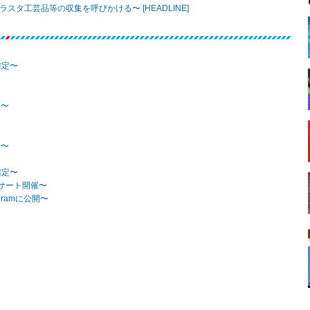
府〜ラスタ工芸品等の収集を呼びかける〜 [HEADLINE]
確定〜
定〜
定〜
確定〜
ンサート開催〜
tagramに公開〜