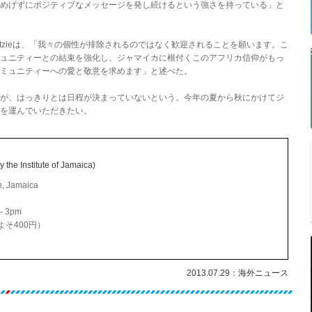
めげずにポジティブなメッセージを発し続けるという強さを持っている」と
 Mitzieは、「我々の個性が排除されるのではなく歓迎されることを願います。こ
ュニティーとの結束を強化し、ジャマイカに根付くこのアフリカ信仰がもっ
ミュニティーへの愛と敬意を求めます」と述べた。
が、はっきりとは日程が決まっていないという。今年の夏から秋にかけてジ
を運んでいただきたい。
 the Institute of Jamaica)
, Jamaica
 3pm
よそ400円）
2013.07.29：海外ニュース