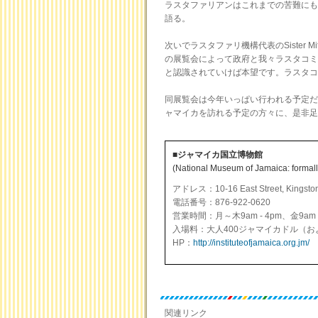
ラスタファリアンはこれまでの苦難にも
語る。
次いでラスタファリ機構代表のSister
の展覧会によって政府と我々ラスタコミ
と認識されていけば本望です。ラスタコ
同展覧会は今年いっぱい行われる予定だ
ャマイカを訪れる予定の方々に、是非足
■ジャマイカ国立博物館
(National Museum of Jamaica: formally
アドレス：10-16 East Street, Kingston
電話番号：876-922-0620
営業時間：月～木9am - 4pm、金9am -
入場料：大人400ジャマイカドル（お
HP：
http://instituteofjamaica.org.jm/
関連リンク