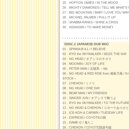
25．HOPTON JAMES / IN THE MOOD
26．MIGHTY DIAMONDS / TELL ME WHAT'
27．BIG MOUNTAIN / BABY I LOVE YOU WAY
28．MICHAEL PALMER / PULL IT UP
29．SHABBA RANKS / SHINE & CRISS
30．ASSASSIN / TO MAKE MONEY
《DISC.2 JAPANESE DUB MIX》
01．SPINNA B-ILL / I BELIEVE
02．RYO the SKYWALKER / SEIZE THE DAY
03．NG HEAD / オアシスのチカラ
04．MOOMIN / JOY OF LIFE
05．PETER MAN / 太陽系 ～I&I;
06．NG HEAD & RED RISE from 湘南乃風 / N
STOCK～
07．CHEHON / ミドリ
08．NG HEAD / ONE DAY
09．BEAR MAN / MY FRIENDS
10．SINGER JUN / オアシスで舞うよ
11．RYO the SKYWALKER / TO THE FUTUR
12．NG HEAD & CHEHON / コヨーテありが
13．ICE-KOH & CARMIN / TUESDAY LIFE
14．EXPRESS / COYOTEの唄
15．DAME-G / 鬼たこ
16．CHEHON / COYOTE韻波句徒