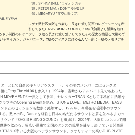
38．SPINNA B-ILL / ライオンの子
39．PETER MAN / DON'T GIVE UP
40．MEGARYU / 夜空に咲く花
 WINE YEAH
レゲエ激戦区大阪を代表し、長きに渡り関西のレゲエシーンを牽
引してきたOASIS RISING SOUND。90年代初期より活動を続け
にうるさい関西のレゲエフリーク達を長きに渡り魅了してきたその歴史を物語る大量のヴ
ジャマイカン、ジャパニーズ、2枚のディスクに詰め込んだ一家に一枚のメモリアル
のMC兼セレクターとして自身のキャリアをスタート。その頃のメンバーにはセレクター
、後にTerry The Aki 06も参入！）1994年、当時からアルバイト先でもあった、
LLASAN MOVEMENTの一員として参加、セレクターTRAN-Xとして本格的に活動を
Openi ng Eventを勤め、STONE LOVE、METRO MEDIA、BASS
来日サウ ンドとのセッションも数多く経験する。1997年、今現在も活躍中のサウン
参加する。数々のBig Danceを経験し日本の名だたるサウンドと肩を並べるまでの
ド『OASIS RISING SOUND』を旗揚げ。2004年、大阪Club Jouleで開
では見事優勝を収める。幅広い選曲で全国のダンスの現場を沸かし続け ている関西屈
RAN-X率いる大阪のベテランサウンド、クオリティーの高いDUB PLATE