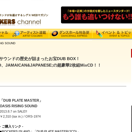
NG SOUND
サウンドの歴史が詰まったお宝DUB BOX！
UND、JAMAICAN&JAPANESE;の超豪華2枚組MixCD！！
「DUB PLATE MASTER」
OASIS RISING SOUND
2013.8.7 on SALE!!
￥2,310 (tax in.) / ORS-1974
- ご購入リンク -
■ROCKERS ISLAND：「DUB PLATE MASTER(2CD)」