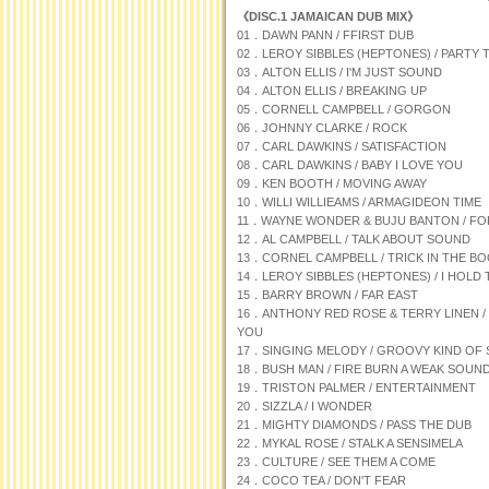
《DISC.1 JAMAICAN DUB MIX》
01．DAWN PANN / FFIRST DUB
02．LEROY SIBBLES (HEPTONES) / PARTY 
03．ALTON ELLIS / I'M JUST SOUND
04．ALTON ELLIS / BREAKING UP
05．CORNELL CAMPBELL / GORGON
06．JOHNNY CLARKE / ROCK
07．CARL DAWKINS / SATISFACTION
08．CARL DAWKINS / BABY I LOVE YOU
09．KEN BOOTH / MOVING AWAY
10．WILLI WILLIEAMS / ARMAGIDEON TIME
11．WAYNE WONDER & BUJU BANTON / F
12．AL CAMPBELL / TALK ABOUT SOUND
13．CORNEL CAMPBELL / TRICK IN THE B
14．LEROY SIBBLES (HEPTONES) / I HOLD
15．BARRY BROWN / FAR EAST
16．ANTHONY RED ROSE & TERRY LINEN /
YOU
17．SINGING MELODY / GROOVY KIND OF
18．BUSH MAN / FIRE BURN A WEAK SOUN
19．TRISTON PALMER / ENTERTAINMENT
20．SIZZLA / I WONDER
21．MIGHTY DIAMONDS / PASS THE DUB
22．MYKAL ROSE / STALK A SENSIMELA
23．CULTURE / SEE THEM A COME
24．COCO TEA / DON'T FEAR