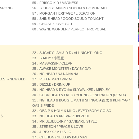
55．FRISCO KID / MADNESS
S WRONG
56．SLUGGY RANKS / SODOM & GOMORRAH
57．MORGAN HERITAGE / LIBERATION
58．SHINE HEAD / GOOD SOUND TONIGHT
59．GHOST / LOVE YOU
60．WAYNE WONDER / PERFECT PROPOSAL
22．SUGARY LAM & D.D / ALL NIGHT LONG
23．SHADY / 小悪魔
24．MASSASSIN / CLEAN
25．AWAKE MONSTER / DAY BY DAY
26．NG HEAD / NA NA NA NA
.O.S ～NEW OLD
27．PETER MAN / WIZ MI
28．DIZZLE / DRINK UP
29．NG HEAD & RYO the SKYWALKER / MEDLEY
30．CORN HEAD & FAT-D / YOUNG GENERATION (REMIX)
31．NG HEAD & BOOGIE MAN & SHINGO★西成 & KENTY-G /
OASIS PRIDE
E
32．OBA-P & HOLY & MILO / EVERYBODY GO SO
とう
33．NG HEAD & KREVA / ZUBI ZUBI
34．MR.BLUEBERRY / GANBARU STYLE
35．STEREON / PEACE & LOVE
36．J-REXXX / M.U.S.I.C
37．CHEHON / YELLOW BAD MAN