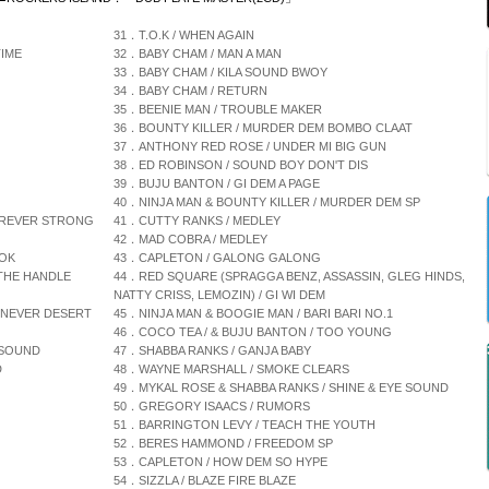
31．T.O.K / WHEN AGAIN
TIME
32．BABY CHAM / MAN A MAN
33．BABY CHAM / KILA SOUND BWOY
34．BABY CHAM / RETURN
35．BEENIE MAN / TROUBLE MAKER
36．BOUNTY KILLER / MURDER DEM BOMBO CLAAT
37．ANTHONY RED ROSE / UNDER MI BIG GUN
38．ED ROBINSON / SOUND BOY DON'T DIS
39．BUJU BANTON / GI DEM A PAGE
40．NINJA MAN & BOUNTY KILLER / MURDER DEM SP
OREVER STRONG
41．CUTTY RANKS / MEDLEY
42．MAD COBRA / MEDLEY
OOK
43．CAPLETON / GALONG GALONG
 THE HANDLE
44．RED SQUARE (SPRAGGA BENZ, ASSASSIN, GLEG HINDS,
NATTY CRISS, LEMOZIN) / GI WI DEM
 NEVER DESERT
45．NINJA MAN & BOOGIE MAN / BARI BARI NO.1
46．COCO TEA / & BUJU BANTON / TOO YOUNG
 SOUND
47．SHABBA RANKS / GANJA BABY
D
48．WAYNE MARSHALL / SMOKE CLEARS
49．MYKAL ROSE & SHABBA RANKS / SHINE & EYE SOUND
50．GREGORY ISAACS / RUMORS
51．BARRINGTON LEVY / TEACH THE YOUTH
52．BERES HAMMOND / FREEDOM SP
53．CAPLETON / HOW DEM SO HYPE
54．SIZZLA / BLAZE FIRE BLAZE