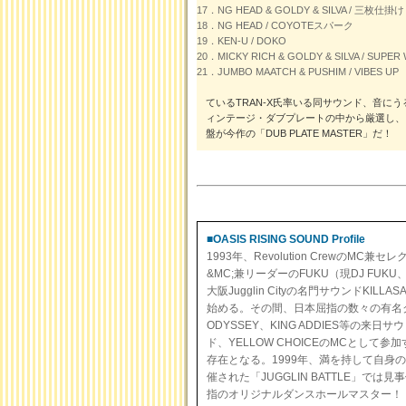
17．NG HEAD & GOLDY & SILVA / 三枚仕掛け
18．NG HEAD / COYOTEスパーク
19．KEN-U / DOKO
20．MICKY RICH & GOLDY & SILVA / SUPER
21．JUMBO MAATCH & PUSHIM / VIBES UP
ているTRAN-X氏率いる同サウンド、音
ィンテージ・ダブプレートの中から厳選し、
盤が今作の「DUB PLATE MASTER」だ！
■OASIS RISING SOUND Profile
1993年、Revolution Crew
&MC;兼リーダーのFUKU（現DJ FUKU
大阪Jugglin Cityの名門サウンドKI
始める。その間、日本屈指の数々の有名クラブ等の
ODYSSEY、KING ADDIES等の
ド、YELLOW CHOICEのMCとして
存在となる。1999年、満を持して自身のサウン
催された「JUGGLIN BATTLE」
指のオリジナルダンスホールマスター！！T