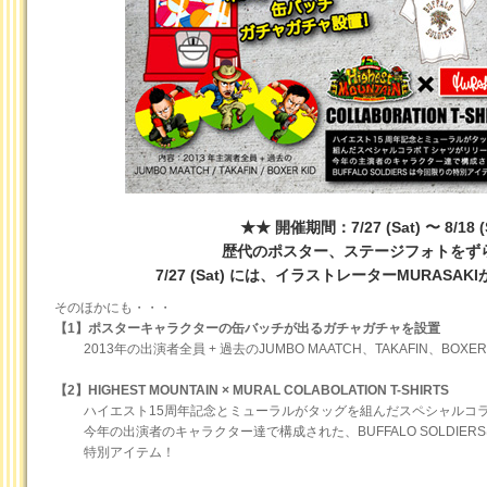
★★ 開催期間：7/27 (Sat) 〜 8/18 
歴代のポスター、ステージフォトをず
7/27 (Sat) には、イラストレーターMURASA
そのほかにも・・・
【1】ポスターキャラクターの缶バッチが出るガチャガチャを設置
2013年の出演者全員 + 過去のJUMBO MAATCH、TAKAFIN、BOXE
【2】HIGHEST MOUNTAIN × MURAL COLABOLATION T-SHIRTS
ハイエスト15周年記念とミューラルがタッグを組んだスペシャルコラ
今年の出演者のキャラクター達で構成された、BUFFALO SOLDIER
特別アイテム！