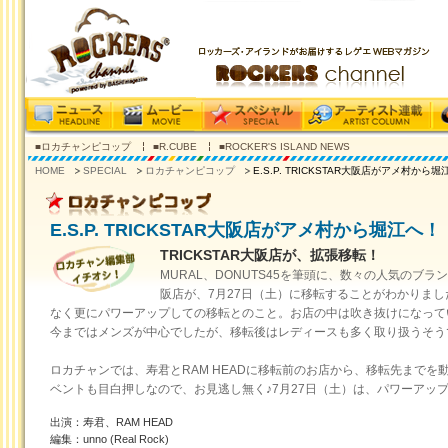
■ロカチャンピコップ
■R.CUBE
■ROCKER'S ISLAND NEWS
HOME
SPECIAL
ロカチャンピコップ
E.S.P. TRICKSTAR大阪店がアメ村から
E.S.P. TRICKSTAR大阪店がアメ村から堀江へ！
TRICKSTAR大阪店が、拡張移転！
MURAL、DONUTS45を筆頭に、数々の人気のブランドを
阪店が、7月27日（土）に移転することがわかりま
なく更にパワーアップしての移転とのこと。お店の中は吹き抜けになって
今まではメンズが中心でしたが、移転後はレディースも多く取り扱うそう
ロカチャンでは、寿君とRAM HEADに移転前のお店から、移転先まで
ベントも目白押しなので、お見逃し無く♪7月27日（土）は、パワーアップした
出演：寿君、RAM HEAD
編集：unno (Real Rock)