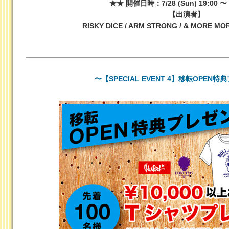
★★ 開催日時：7/28 (Sun) 19:00 〜 
【出演者】
RISKY DICE / ARM STRONG / & MORE MO
〜【SPECIAL EVENT 4】移転OPEN