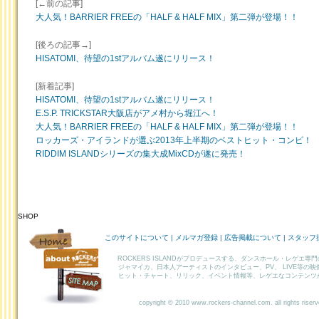
[←前の記事]
大人気！BARRIER FREEの「HALF & HALF MIX」第二弾が登場！！
[後ろの記事→]
HISATOMI、待望の1stアルバム遂にリリース！
[新着記事]
HISATOMI、待望の1stアルバム遂にリリース！
E.S.P. TRICKSTAR大阪店がアメ村から堀江へ！
大人気！BARRIER FREEの「HALF & HALF MIX」第二弾が登場！！
ロッカーズ・アイランドが選ぶ2013年上半期のベストヒット・コンピ！
RIDDIM ISLANDシリーズの集大成MixCDが遂に発売！
SHOP
HOME
このサイトについて
|
メルマガ登録
|
広告掲載について
|
スタッフ
ABOUT
ROCKERS ISLANDがプロデュースする、ダンスホール・レゲエ専
ROCKERS
ジャマイカ、日本人アーティストのインタビュー、PV、 LIVE等の
ヒット・チャート、リリック、イベント情報等、レゲエなコンテンツ
SITEMAP
copyright © 2010 www.rockers-channel.com. all rights riser