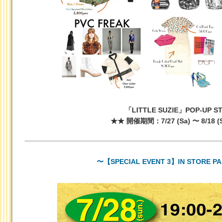
「LITTLE SUZIE」POP-UP S
★★ 開催期間：7/27 (Sa) 〜 8/18 (
〜【SPECIAL EVENT 3】IN STORE 