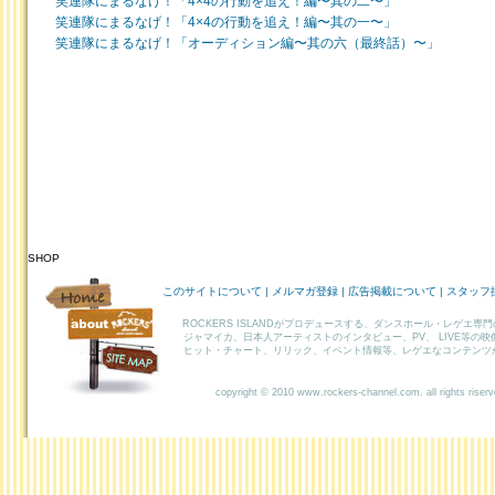
笑連隊にまるなげ！「4×4の行動を追え！編〜其の二〜」
笑連隊にまるなげ！「4×4の行動を追え！編〜其の一〜」
笑連隊にまるなげ！「オーディション編〜其の六（最終話）〜」
SHOP
HOME
このサイトについて
|
メルマガ登録
|
広告掲載について
|
スタッフ
ABOUT
ROCKERS ISLANDがプロデュースする、ダンスホール・レゲエ専
ROCKERS
ジャマイカ、日本人アーティストのインタビュー、PV、 LIVE等の
ヒット・チャート、リリック、イベント情報等、レゲエなコンテンツ
SITEMAP
copyright © 2010 www.rockers-channel.com. all rights riser