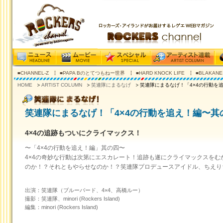
■CHANNEL-Z
■PAPA Bのとてつもねー世界
■HARD KNOCK LIFE
■BLAKANE
HOME
ARTIST COLUMN
笑連隊にまるなげ
笑連隊にまるなげ！「4×4の行動を
笑連隊にまるなげ！「4×4の行動を追え！編〜其
4×4の追跡もついにクライマックス！
〜「4×4の行動を追え！編」其の四〜
4×4の奇妙な行動は次第にエスカレート！追跡も遂にクライマックスを
のか！？それともやらせなのか！？笑連隊プロデュースアイドル、ちえり
出演：笑連隊（ブルーバード、4×4、高橋ルー）
撮影：笑連隊、minori (Rockers Island)
編集：minori (Rockers Island)