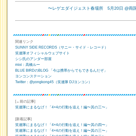
〜レゲエダイジェスト春場所 5月20日 @両国S
関連リンク
SUNNY SIDE RECORDS（サニー・サイド・レコード）
笑連隊オフィシャルウェブサイト
シシ氏のアンダー部屋
mixi：高橋ルー
BLUE BIRDのBLOG 「今は携帯からでもできるんだぞ」
ヨンコンステーション
Twitter：@yongkong45（笑連隊 DJヨンコン）
[←前の記事]
笑連隊にまるなげ！「4×4の行動を追え！編〜其の三〜」
[新着記事]
笑連隊にまるなげ！「4×4の行動を追え！編〜其の四〜」
笑連隊にまるなげ！「4×4の行動を追え！編〜其の三〜」