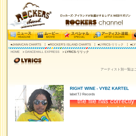
■JAMAICAN CHARTS
■ROCKER'S ISLAND CHARTS
■LYRICS-リリック
■L
HOME
DANCEHALL EXPRESS
LYRICS-リリック
アーティスト別一覧は
RIGHT WINE - VYBZ KARTEL
label:TJ Records