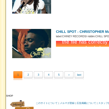
CHILL SPOT - CHRISTOPHER M
label:CHINEY RECORDS/ riddim:CHILL SP
1
2
3
4
5
＞
last
SHOP
HOME
このサイトについて
|
メルマガ登録
|
広告掲載について
|
スタッフ
ABOUT