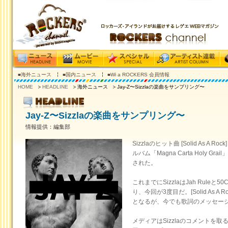
■海外ニュース
■国内ニュース
■Wi a ROCKERS 会員情報
HOME
HEADLINE
海外ニュース
Jay-Z〜Sizzlaの楽曲をサンプリング〜
Jay-Z〜Sizzlaの楽曲をサンプリング〜
情報提供：編集部
Sizzlaのヒット曲 [Solid As A
ルバム「Magna Carta Holy Gr
された。
これまでにSizzlaはJah Rule
り、今回が3度目だ。[Solid As A
となるが、今でも歌詞のメッセー
メディアはSizzlaのコメントを取