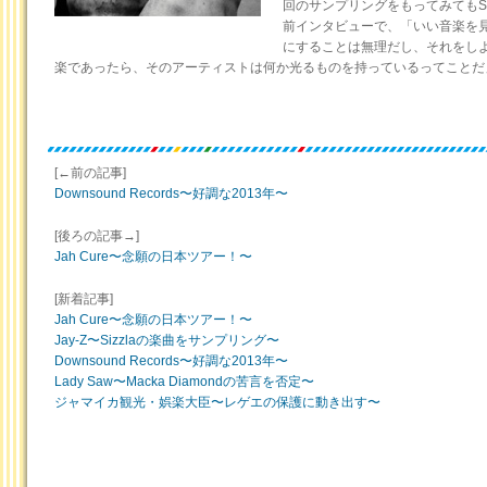
回のサンプリングをもってみてもSiz
前インタビューで、「いい音楽を
にすることは無理だし、それをし
楽であったら、そのアーティストは何か光るものを持っているってことだ
[←前の記事]
Downsound Records〜好調な2013年〜
[後ろの記事→]
Jah Cure〜念願の日本ツアー！〜
[新着記事]
Jah Cure〜念願の日本ツアー！〜
Jay-Z〜Sizzlaの楽曲をサンプリング〜
Downsound Records〜好調な2013年〜
Lady Saw〜Macka Diamondの苦言を否定〜
ジャマイカ観光・娯楽大臣〜レゲエの保護に動き出す〜